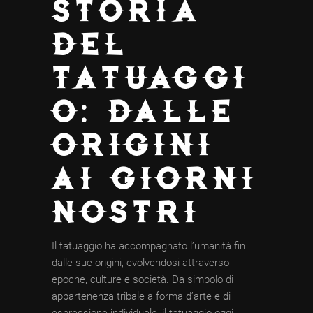
STORIA
DEL
TATUAGGI
O: DALLE
ORIGINI
AI GIORNI
NOSTRI
Il tatuaggio ha accompagnato l’umanità fin
dalle sue origini, evolvendosi attraverso
epoche, culture e società. Da simbolo di
appartenenza tribale a forma d’arte e di
espressione individuale, il tatuaggio oggi