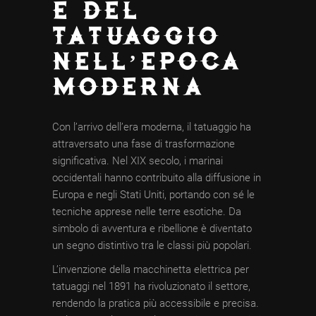
E DEL
TATUAGGIO
NELL’EPOCA
MODERNA
Con l’arrivo dell’era moderna, il tatuaggio ha
attraversato una fase di trasformazione
significativa. Nel XIX secolo, i marinai
occidentali hanno contribuito alla diffusione in
Europa e negli Stati Uniti, portando con sé le
tecniche apprese nelle terre esotiche. Da
simbolo di avventura e ribellione è diventato
un segno distintivo tra le classi più popolari.
L’invenzione della macchinetta elettrica per
tatuaggi nel 1891 ha rivoluzionato il settore,
rendendo la pratica più accessibile e precisa.