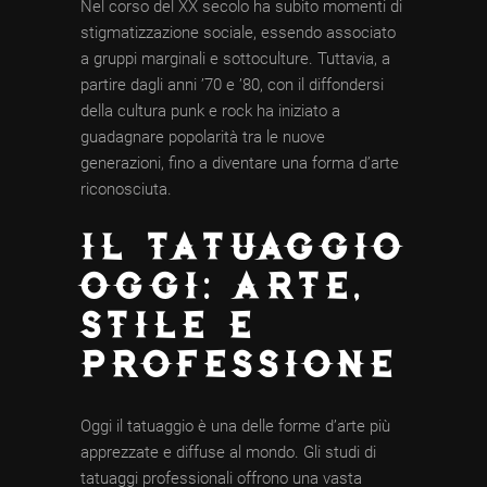
Nel corso del XX secolo ha subito momenti di
stigmatizzazione sociale, essendo associato
a gruppi marginali e sottoculture. Tuttavia, a
partire dagli anni ’70 e ’80, con il diffondersi
della cultura punk e rock ha iniziato a
guadagnare popolarità tra le nuove
generazioni, fino a diventare una forma d’arte
riconosciuta.
IL TATUAGGIO
OGGI: ARTE,
STILE E
PROFESSIONE
Oggi il tatuaggio è una delle forme d’arte più
apprezzate e diffuse al mondo. Gli studi di
tatuaggi professionali offrono una vasta