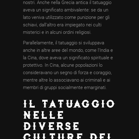
nostri. Anche nella Grecia antica il tatuaggio
aveva un significato ambivalente: se da un
lato veniva utilizzato come punizione per gli
schiavi, dall’altro era impiegato nei culti
misterici e in alcuni ordini religiosi.
Parallelamente, il tatuaggio si sviluppava
anche in altre aree del mondo, come l’India e
la Cina, dove aveva un significato spirituale e
protettivo. In Cina, alcune popolazioni lo
consideravano un segno di forza e coraggio,
mentre altre lo associavano ai criminali e ai
membri di gruppi socialmente emarginati.
IL TATUAGGIO
NELLE
DIVERSE
CULTURE DEL