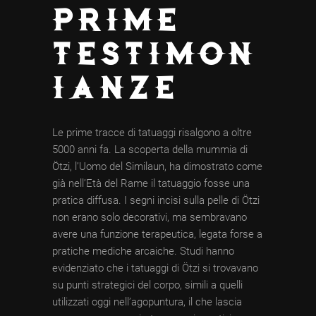
PRIME
TESTIMON
IANZE
Le prime tracce di tatuaggi risalgono a oltre
5000 anni fa. La scoperta della mummia di
Ötzi, l’Uomo del Similaun, ha dimostrato come
già nell’Età del Rame il tatuaggio fosse una
pratica diffusa. I segni incisi sulla pelle di Ötzi
non erano solo decorativi, ma sembravano
avere una funzione terapeutica, legata forse a
pratiche mediche arcaiche. Studi hanno
evidenziato che i tatuaggi di Ötzi si trovavano
su punti strategici del corpo, simili a quelli
utilizzati oggi nell’agopuntura, il che lascia